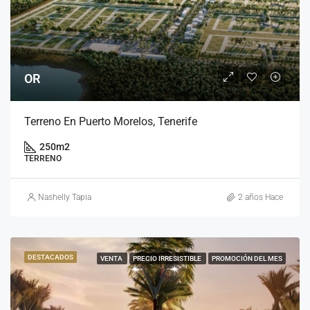
OR
Terreno En Puerto Morelos, Tenerife
250
m2
TERRENO
Nashelly Tapia
2 años Hace
DESTACADOS
VENTA
PRECIO IRRESISTIBLE
PROMOCIÓN DEL MES