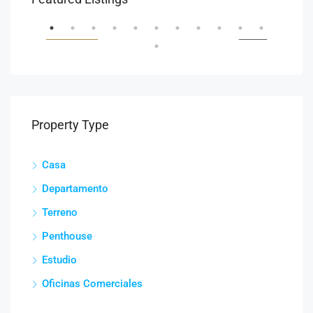
Isla Bonita, Pok Ta Pok, Cancún Quintana Roo, México
Call
ENTA
DESTACADOS
VENTA
DES
Property Type
Casa
Departamento
co
Terreno
Penthouse
Estudio
Oficinas Comerciales