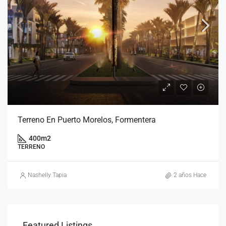
Terreno En Puerto Morelos, Formentera
400
m2
TERRENO
Nashelly Tapia
2 años Hace
$7,000,000
$5,2
Featured Listings