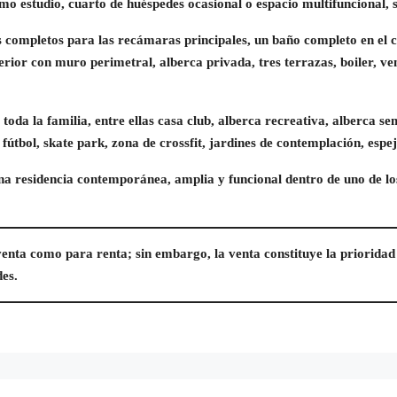
o estudio, cuarto de huéspedes ocasional o espacio multifuncional, s
os completos para las recámaras principales, un baño completo en el c
rior con muro perimetral, alberca privada, tres terrazas, boiler, ve
da la familia, entre ellas casa club, alberca recreativa, alberca s
e fútbol, skate park, zona de crossfit, jardines de contemplación, espe
a residencia contemporánea, amplia y funcional dentro de uno de lo
venta como para renta; sin embargo, la venta constituye la prioridad
des.