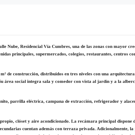
lle Nube, Residencial Vía Cumbres, una de las zonas con mayor crec
idas principales, supermercados, colegios, restaurantes, centros come
² de construcción, distribuidos en tres niveles con una arquitectura
 Su área social integra sala y comedor con vista al jardín y a la alb
ito, parrilla eléctrica, campana de extracción, refrigerador y alace
ropio, clóset y aire acondicionado. La recámara principal dispone d
cundarias cuentan además con terraza privada. Adicionalmente, la p