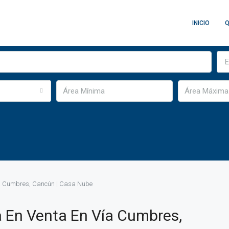
INICIO
Q
E
ía Cumbres, Cancún | Casa Nube
 En Venta En Vía Cumbres,