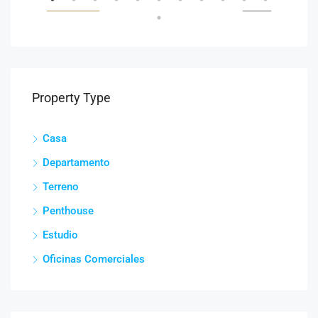
ENTA
DESTACADOS
VENTA
DES
Property Type
Casa
Departamento
co
Terreno
Penthouse
Estudio
Oficinas Comerciales