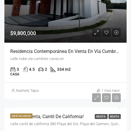
$9,800,000
Residencia Contemporánea En Venta En Vía Cumbres, Cancún | Casa Nube
calle nube vía cumbres canacun
3
4.5
2
334 m2
CASA
Nashelly Tapia
1 mes Hace
$12,000
Casa En Renta, Cantil De California!
DESTACADOS
RENTA
RENTA
calle cantil de california 380 Playa del Sol, Playa del Carmen, Quintana Roo