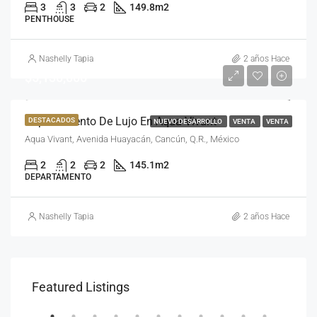
3
3
2
149.8
m2
PENTHOUSE
Nashelly Tapia
2 años Hace
$5,130,000
Departamento De Lujo En Aqua Vivant
DESTACADOS
NUEVO DESARROLLO
VENTA
VENTA
Aqua Vivant, Avenida Huayacán, Cancún, Q.R., México
2
2
2
145.1
m2
DEPARTAMENTO
Nashelly Tapia
2 años Hace
$7,000,000
$5,2
Featured Listings
Isla Bonita, Pok Ta Pok, Cancún Quintana Roo, México
Call