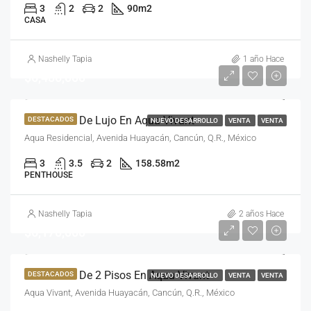
3
2
2
90
m2
CASA
Nashelly Tapia
1 año Hace
$6,480,000
Penthouse De Lujo En Aqua Vivant
DESTACADOS
NUEVO DESARROLLO
VENTA
VENTA
Aqua Residencial, Avenida Huayacán, Cancún, Q.R., México
3
3.5
2
158.58
m2
PENTHOUSE
Nashelly Tapia
2 años Hace
$6,170,000
Penthouse De 2 Pisos En Aqua Vivant
DESTACADOS
NUEVO DESARROLLO
VENTA
VENTA
Aqua Vivant, Avenida Huayacán, Cancún, Q.R., México