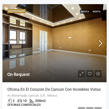
DESTACADOS
RENTA
RENTA
On Request
Oficina En El Corazón De Cancún Con Increíbles Vistas
Av. Bonampak, Cancún, Q.R., México
2
10
200
m2
OFICINAS COMERCIALES