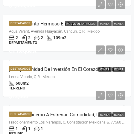
$4,300,000
Departamento Hermoso En Aqua Vivant
DESTACADOS
NUEVO DESARROLLO
VENTA
VENTA
Aqua Vivant, Avenida Huayacán, Cancún, Q.R., México
2
2
2
109
m2
DEPARTAMENTO
On Request
¡Tu Oportunidad De Inversión En El Corazón De La Naturaleza!
DESTACADOS
VENTA
VENTA
Leona Vicario, Q.R., México
600
m2
TERRENO
$12,000
Estudio Moderno A Estrenar. Comodidad, Ubicación Y Todo Incluido.
DESTACADOS
RENTA
RENTA
Fraccionamiento Los Naranjos, C. Constituciòn Mexicana &, 77560 Alfredo V. Bonfil, Q.R., México
1
1
1
ESTUDIO