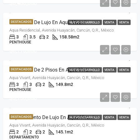
$6,480,000
Penthouse De Lujo En Aqua Vivant
DESTACADOS
NUEVO DESARROLLO
VENTA
VENTA
Aqua Residencial, Avenida Huayacán, Cancún, Q.R., México
3
3.5
2
158.58
m2
PENTHOUSE
$6,170,000
Penthouse De 2 Pisos En Aqua Vivant
DESTACADOS
NUEVO DESARROLLO
VENTA
VENTA
Aqua Vivant, Avenida Huayacán, Cancún, Q.R., México
3
3
2
149.8
m2
PENTHOUSE
$5,130,000
Departamento De Lujo En Aqua Vivant
DESTACADOS
NUEVO DESARROLLO
VENTA
VENTA
Aqua Vivant, Avenida Huayacán, Cancún, Q.R., México
2
2
2
145.1
m2
DEPARTAMENTO